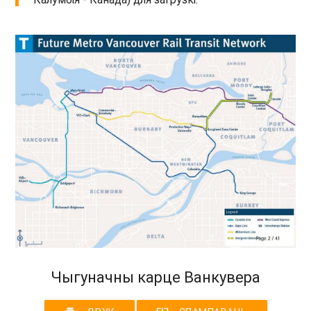
Чыгуначны карце Ванкувера