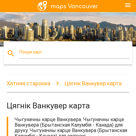
menu
search
Пошук карт
Хатняя старонка
Цягнік Ванкувер карта
Цягнік Ванкувер карта
Чыгуначны карце Ванкувера. Чыгуначны карце
Ванкувера (Брытанская Калумбія - Канада) для
друку. Чыгуначны карце Ванкувера (Брытанская
Калумбія - Канада) для загрузкі.