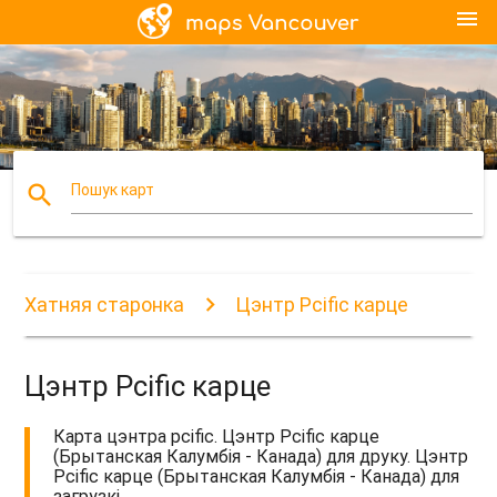
menu
search
Пошук карт
Хатняя старонка
Цэнтр Pcific карце
Цэнтр Pcific карце
Карта цэнтра pcific. Цэнтр Pcific карце
(Брытанская Калумбія - Канада) для друку. Цэнтр
Pcific карце (Брытанская Калумбія - Канада) для
загрузкі.