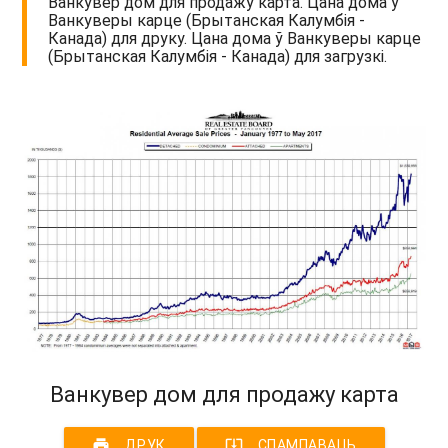
Ванкувер дом для продажу карта. Цана дома ў
Ванкуверы карце (Брытанская Калумбія -
Канада) для друку. Цана дома ў Ванкуверы карце
(Брытанская Калумбія - Канада) для загрузкі.
Ванкувер дом для продажу карта
print
system_update_alt
ДРУК
СПАМПАВАЦЬ