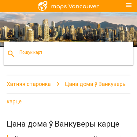
menu
search
Пошук карт
Хатняя старонка
Цана дома ў Ванкуверы
карце
Цана дома ў Ванкуверы карце