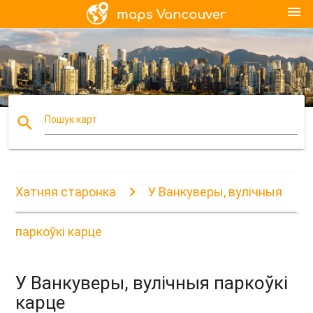
menu
search
Пошук карт
Хатняя старонка
У Ванкуверы, вулічныя
паркоўкі карце
У Ванкуверы, вулічныя паркоўкі
карце