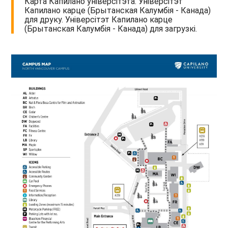
Карта Капилано універсітэта. Універсітэт
Капилано карце (Брытанская Калумбія - Канада)
для друку. Універсітэт Капилано карце
(Брытанская Калумбія - Канада) для загрузкі.