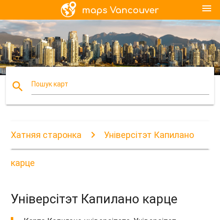
menu
search
Пошук карт
Хатняя старонка
Універсітэт Капилано
карце
Універсітэт Капилано карце