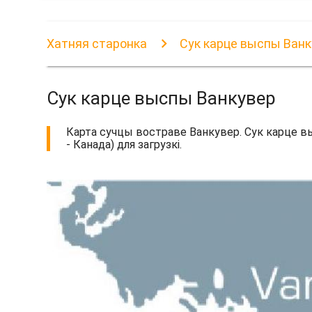
Хатняя старонка
Сук карце выспы Ван
Сук карце выспы Ванкувер
Карта сучцы востраве Ванкувер. Сук карце в
- Канада) для загрузкі.