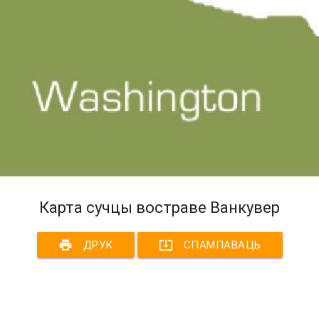
Карта сучцы востраве Ванкувер
print
system_update_alt
ДРУК
СПАМПАВАЦЬ