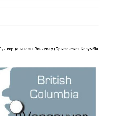
 Сук карце выспы Ванкувер (Брытанская Калумбія