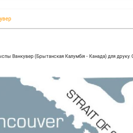
кувер
ыспы Ванкувер (Брытанская Калумбія - Канада) для друку.