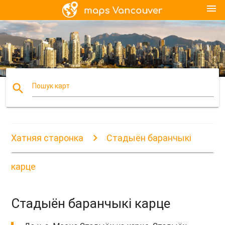
menu
search
Пошук карт
Хатняя старонка
Стадыён баранчыкі
карце
Стадыён баранчыкі карце