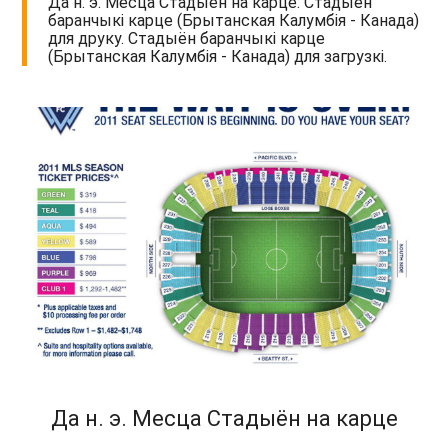
Да н. э. Месца Стадыён на карце. Стадыён
баранчыкі карце (Брытанская Калумбія - Канада)
для друку. Стадыён баранчыкі карце
(Брытанская Калумбія - Канада) для загрузкі.
Да н. э. Месца Стадыён на карце