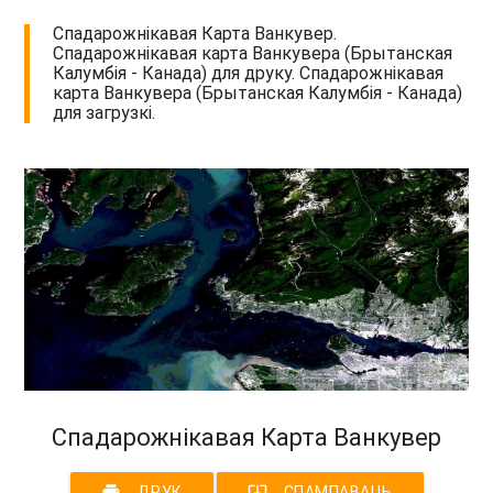
Спадарожнікавая Карта Ванкувер.
Спадарожнікавая карта Ванкувера (Брытанская
Калумбія - Канада) для друку. Спадарожнікавая
карта Ванкувера (Брытанская Калумбія - Канада)
для загрузкі.
Спадарожнікавая Карта Ванкувер
print
system_update_alt
ДРУК
СПАМПАВАЦЬ