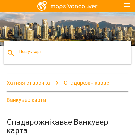
menu
search
Пошук карт
Хатняя старонка
Спадарожнікавае
Ванкувер карта
Спадарожнікавае Ванкувер
карта