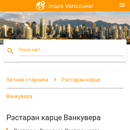
menu
search
Пошук карт
Хатняя старонка
Рэстаран карце
Ванкувера
Рэстаран карце Ванкувера