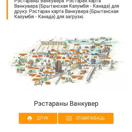
Рэстараны Ванкувера. Рэстаран карта
Ванкувера (Брытанская Калумбія - Канада) для
друку. Рэстаран карта Ванкувера (Брытанская
Калумбія - Канада) для загрузкі.
Рэстараны Ванкувер
print
system_update_alt
ДРУК
СПАМПАВАЦЬ