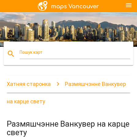
menu
search
Пошук карт
Хатняя старонка
Размяшчэнне Ванкувер
на карце свету
Размяшчэнне Ванкувер на карце
свету