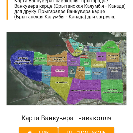
Карта Ванкувера і наваколля. Прыгарадзе
Ванкувера карце (Брытанская Калумбія - Канада)
для друку. Прыгарадзе Ванкувера карце
(Брытанская Калумбія - Канада) для загрузкі.
Карта Ванкувера і наваколля
print
system_update_alt
ДРУК
СПАМПАВАЦЬ