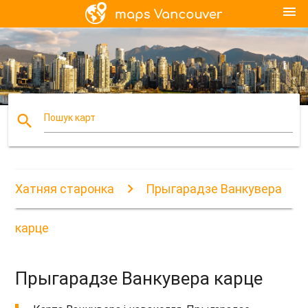
menu
search
Пошук карт
Хатняя старонка
Прыгарадзе Ванкувера
карце
Прыгарадзе Ванкувера карце