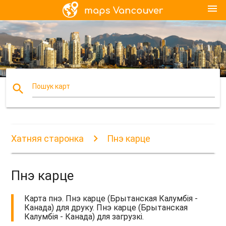
menu
search
Пошук карт
Хатняя старонка
Пнэ карце
Пнэ карце
Карта пнэ. Пнэ карце (Брытанская Калумбія -
Канада) для друку. Пнэ карце (Брытанская
Калумбія - Канада) для загрузкі.