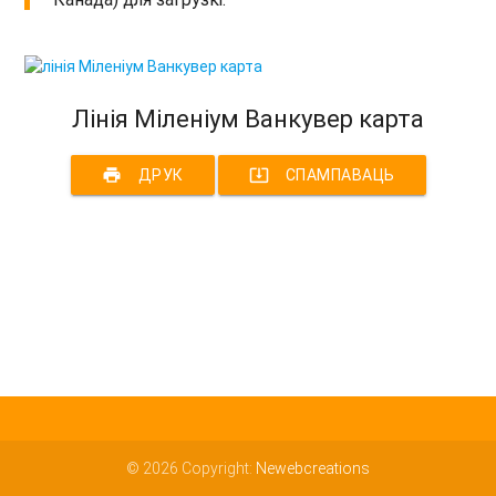
Лінія Міленіум Ванкувер карта
print
system_update_alt
ДРУК
СПАМПАВАЦЬ
© 2026 Copyright:
Newebcreations