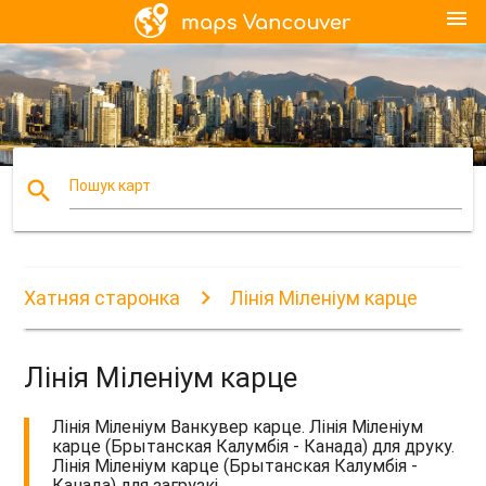
menu
search
Пошук карт
Хатняя старонка
Лінія Міленіум карце
Лінія Міленіум карце
Лінія Міленіум Ванкувер карце. Лінія Міленіум
карце (Брытанская Калумбія - Канада) для друку.
Лінія Міленіум карце (Брытанская Калумбія -
Канада) для загрузкі.