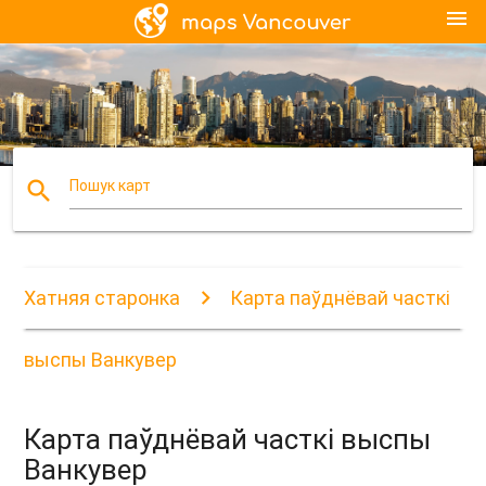
menu
search
Пошук карт
Хатняя старонка
Карта паўднёвай часткі
выспы Ванкувер
Карта паўднёвай часткі выспы
Ванкувер