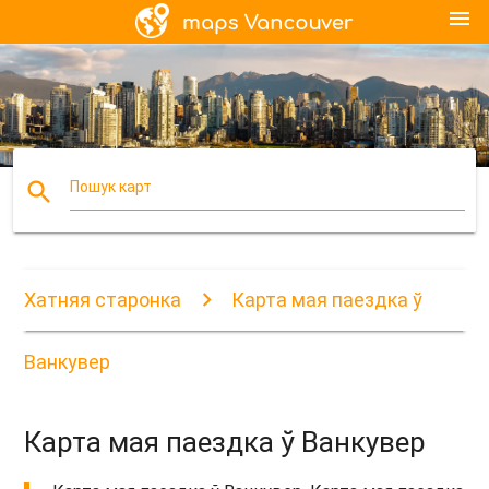
menu
search
Пошук карт
Хатняя старонка
Карта мая паездка ў
Ванкувер
Карта мая паездка ў Ванкувер