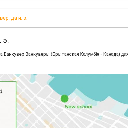
ер. да н. э.
 э.
та Ванкувер Ванкуверы (Брытанская Калумбія - Канада) дл