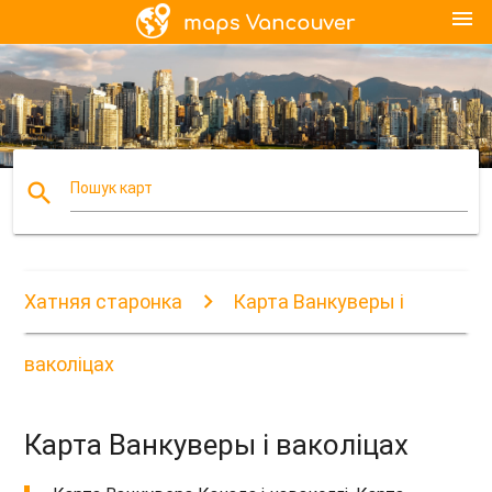
menu
search
Пошук карт
Хатняя старонка
Карта Ванкуверы і
ваколіцах
Карта Ванкуверы і ваколіцах