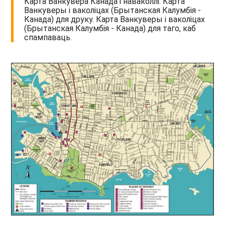
Карта Ванкувера Канада і наваколлі. Карта
Ванкуверы і ваколіцах (Брытанская Калумбія -
Канада) для друку. Карта Ванкуверы і ваколіцах
(Брытанская Калумбія - Канада) для таго, каб
спампаваць.