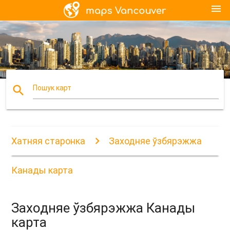
menu
search
Пошук карт
Хатняя старонка
Заходняе ўзбярэжжа
Канады карта
Заходняе ўзбярэжжа Канады
карта