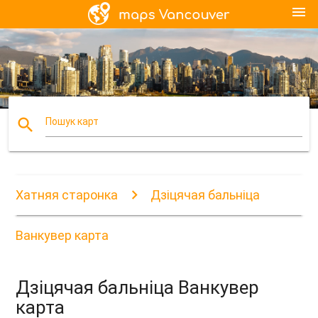
menu
search
Пошук карт
Хатняя старонка
Дзіцячая бальніца
Ванкувер карта
Дзіцячая бальніца Ванкувер
карта