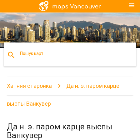
menu
search
Пошук карт
Хатняя старонка
Да н. э. паром карце
выспы Ванкувер
Да н. э. паром карце выспы
Ванкувер