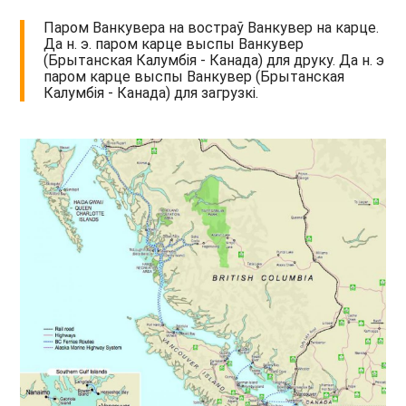
Паром Ванкувера на востраў Ванкувер на карце.
Да н. э. паром карце выспы Ванкувер
(Брытанская Калумбія - Канада) для друку. Да н. э
паром карце выспы Ванкувер (Брытанская
Калумбія - Канада) для загрузкі.