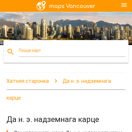
menu
search
Пошук карт
Хатняя старонка
Да н. э. надземнага
карце
Да н. э. надземнага карце