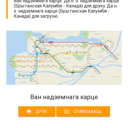
Ван надземнага карце. Да н. э. надземнага карце
(Брытанская Калумбія - Канада) для друку. Да н.
э. надземнага карце (Брытанская Калумбія -
Канада) для загрузкі.
Ван надземнага карце
print
system_update_alt
ДРУК
СПАМПАВАЦЬ