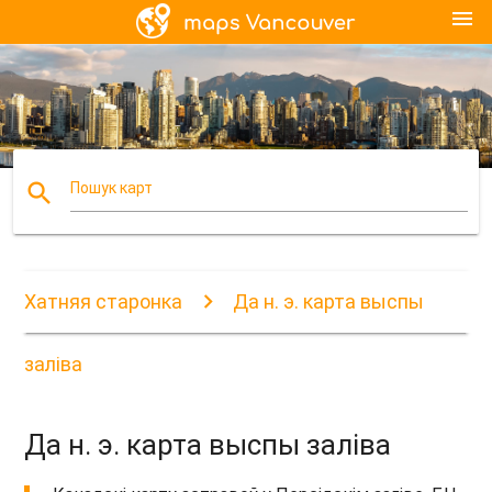
menu
search
Пошук карт
Хатняя старонка
Да н. э. карта выспы
заліва
Да н. э. карта выспы заліва