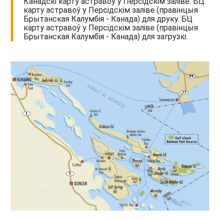
Канадскі карту астравоў у Персідскім заліве. БЦ
карту астравоў у Персідскім заліве (правінцыя
Брытанская Калумбія - Канада) для друку. БЦ
карту астравоў у Персідскім заліве (правінцыя
Брытанская Калумбія - Канада) для загрузкі.