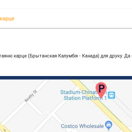
 карце
 стаянкі карце (Брытанская Калумбія - Канада) для друку. Да