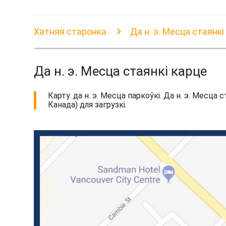
Хатняя старонка
Да н. э. Месца стаянкі
Да н. э. Месца стаянкі карце
Карту. да н. э. Месца паркоўкі. Да н. э. Месца
Канада) для загрузкі.