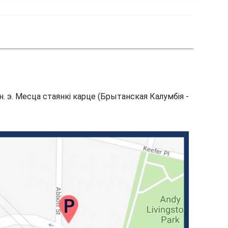
 н. э. Месца стаянкі карце (Брытанская Калумбія -