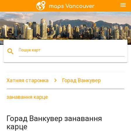
menu
search
Пошук карт
Хатняя старонка
Горад Ванкувер
занавання карце
Горад Ванкувер занавання
карце