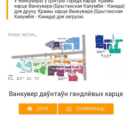
У Ванкуверы ў цэнтры горада карце. Крамы
карце Ванкувера (Брытанская Калумбія - Канада)
для друку. Крамы карце Ванкувера (Брытанская
Калумбія - Канада) для загрузкі.
Ванкувер даўнтаўн гандлёвых карце
print
system_update_alt
ДРУК
СПАМПАВАЦЬ