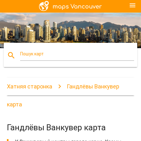
menu
search
Пошук карт
Хатняя старонка
Гандлёвы Ванкувер
карта
Гандлёвы Ванкувер карта