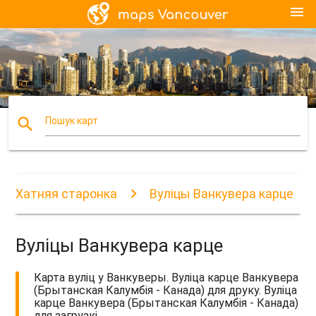
menu
search
Пошук карт
Хатняя старонка
Вуліцы Ванкувера карце
Вуліцы Ванкувера карце
Карта вуліц у Ванкуверы. Вуліца карце Ванкувера
(Брытанская Калумбія - Канада) для друку. Вуліца
карце Ванкувера (Брытанская Калумбія - Канада)
для загрузкі.