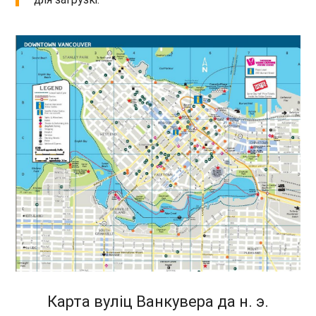
Карта вуліц Ванкувера да н. э.