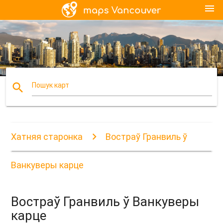
menu
search
Пошук карт
Хатняя старонка
Востраў Гранвиль ў
Ванкуверы карце
Востраў Гранвиль ў Ванкуверы
карце