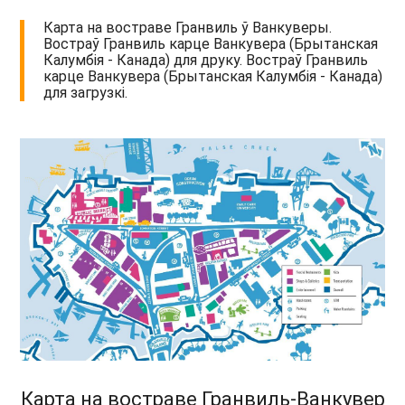
Карта на востраве Гранвиль ў Ванкуверы.
Востраў Гранвиль карце Ванкувера (Брытанская
Калумбія - Канада) для друку. Востраў Гранвиль
карце Ванкувера (Брытанская Калумбія - Канада)
для загрузкі.
Карта на востраве Гранвиль-Ванкувер