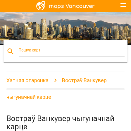
menu
search
Пошук карт
Хатняя старонка
Востраў Ванкувер
чыгуначнай карце
Востраў Ванкувер чыгуначнай
карце