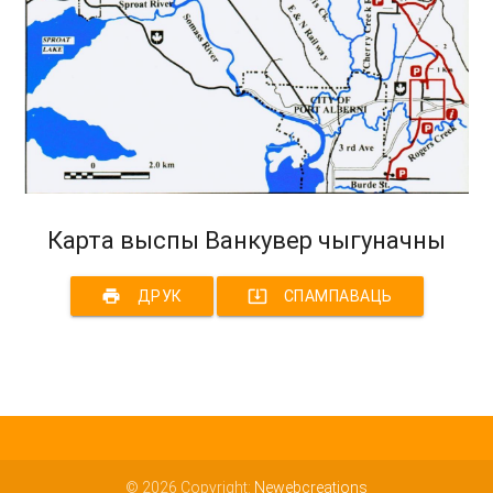
Карта выспы Ванкувер чыгуначны
print
system_update_alt
ДРУК
СПАМПАВАЦЬ
© 2026 Copyright:
Newebcreations