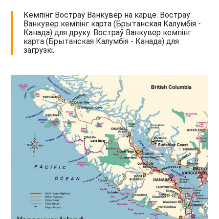
Кемпінг Востраў Ванкувер на карце. Востраў
Ванкувер кемпінг карта (Брытанская Калумбія -
Канада) для друку. Востраў Ванкувер кемпінг
карта (Брытанская Калумбія - Канада) для
загрузкі.