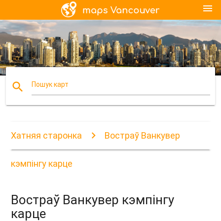
menu
search
Пошук карт
Хатняя старонка
Востраў Ванкувер
кэмпінгу карце
Востраў Ванкувер кэмпінгу
карце