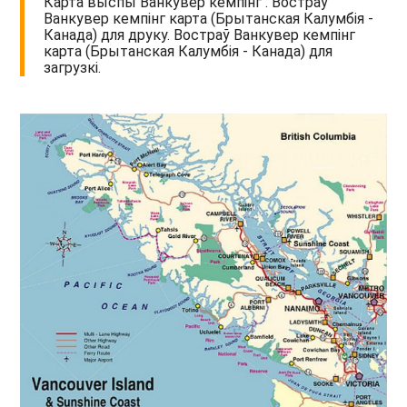
Карта выспы Ванкувер кемпінг . Востраў
Ванкувер кемпінг карта (Брытанская Калумбія -
Канада) для друку. Востраў Ванкувер кемпінг
карта (Брытанская Калумбія - Канада) для
загрузкі.