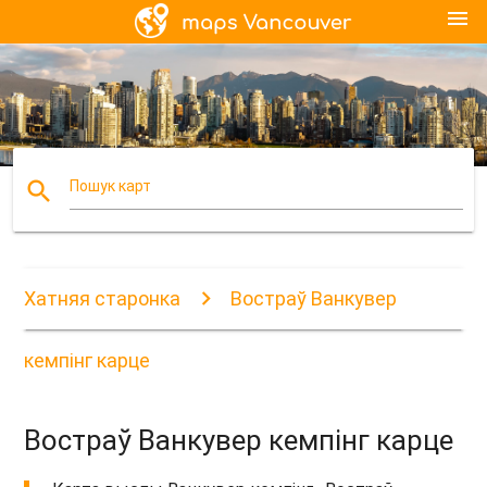
menu
search
Пошук карт
Хатняя старонка
Востраў Ванкувер
кемпінг карце
Востраў Ванкувер кемпінг карце