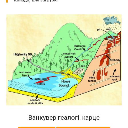
Ванкувер геалогіі карце