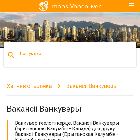
menu
search
Пошук карт
Хатняя старонка
Вакансіі Ванкуверы
Вакансіі Ванкуверы
Ванкувер геалогіі карце. Вакансіі Ванкуверы
(Брытанская Калумбія - Канада) для друку.
Вакансіі Ванкуверы (Брытанская Калумбія -
Канада) для загрузкі.