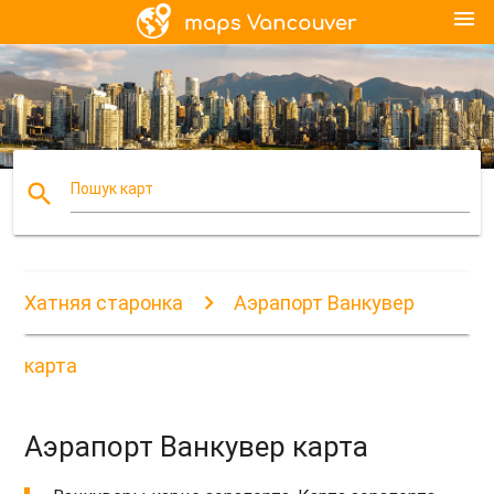
menu
search
Пошук карт
Хатняя старонка
Аэрапорт Ванкувер
карта
Аэрапорт Ванкувер карта