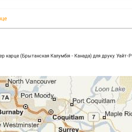
рце
ер карце (Брытанская Калумбія - Канада) для друку. Уайт-