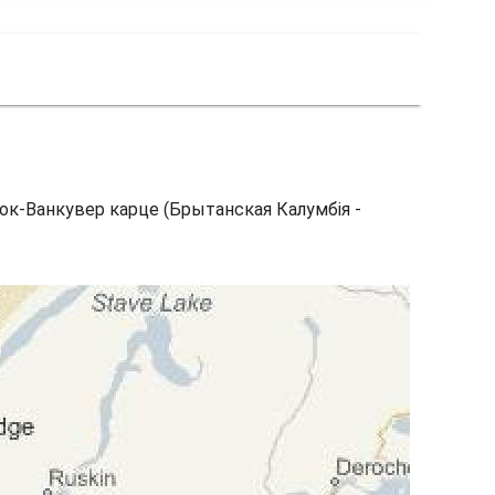
Рок-Ванкувер карце (Брытанская Калумбія -