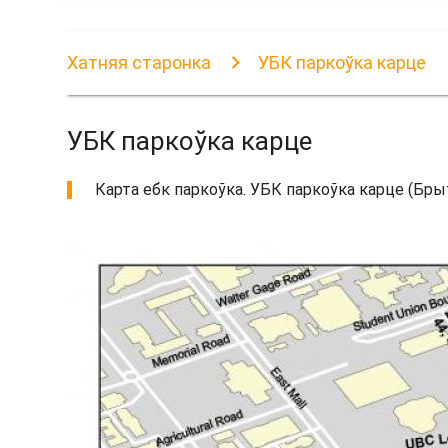
Хатняя старонка
УБК паркоўка карце
УБК паркоўка карце
Карта ебк паркоўка. УБК паркоўка карце (Брыт