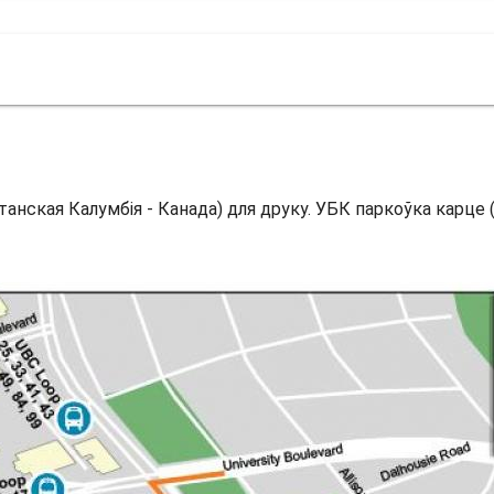
анская Калумбія - Канада) для друку. УБК паркоўка карце (