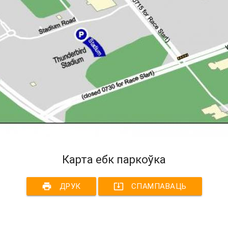
Карта ебк паркоўка
print
system_update_alt
ДРУК
СПАМПАВАЦЬ