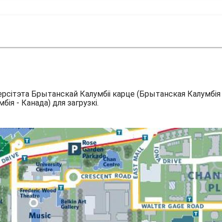
рсітэта Брытанскай Калумбіі карце (Брытанская Калумбія -
ія - Канада) для загрузкі.