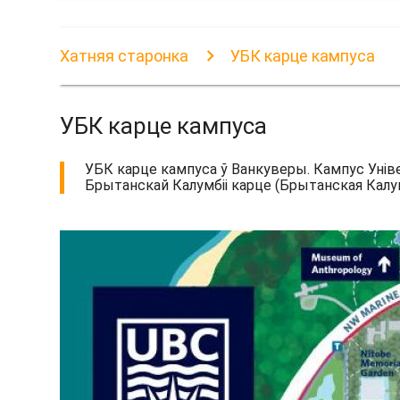
Хатняя старонка
УБК карце кампуса
УБК карце кампуса
УБК карце кампуса ў Ванкуверы. Кампус Уніве
Брытанскай Калумбіі карце (Брытанская Калумб