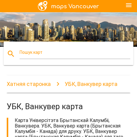
menu
search
Пошук карт
Хатняя старонка
УБК, Ванкувер карта
УБК, Ванкувер карта
Карта Універсітэта Брытанскай Калумбіі,
Ванкувера. УБК, Ванкувер карта (Брытанская
Калумбія - Канада) для друку. УБК, Ванкувер
карта (Брытанская Калумбія - Канада) для таго,