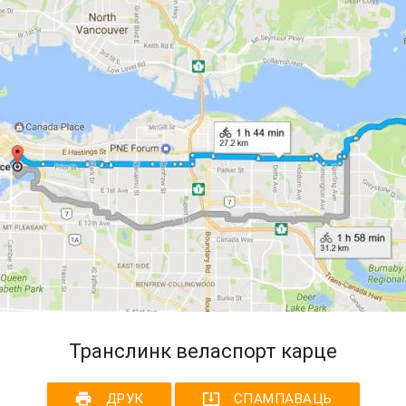
Транслинк веласпорт карце
print
system_update_alt
ДРУК
СПАМПАВАЦЬ