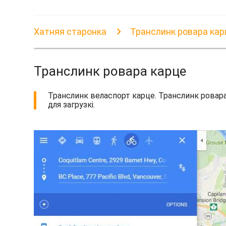
Хатняя старонка
Транслинк ровара кар
Транслинк ровара карце
Транслинк веласпорт карце. Транслинк ровара
для загрузкі.