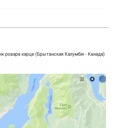
нк ровара карце (Брытанская Калумбія - Канада)