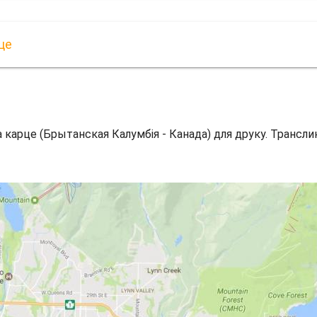
це
 карце (Брытанская Калумбія - Канада) для друку. Трансли