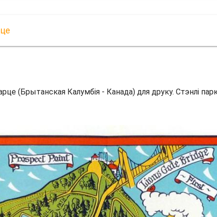
рце
карце (Брытанская Калумбія - Канада) для друку. Стэнлі пар