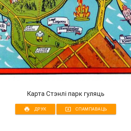
Карта Стэнлі парк гуляць
print
system_update_alt
ДРУК
СПАМПАВАЦЬ