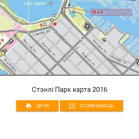
Стэнлі Парк карта 2016
print
system_update_alt
ДРУК
СПАМПАВАЦЬ