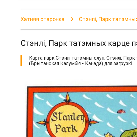
Хатняя старонка
Стэнлі, Парк татэмны
Стэнлі, Парк татэмных карце 
Карта парк Стэнлі татэмны слуп. Стэнлі, Парк
(Брытанская Калумбія - Канада) для загрузкі.