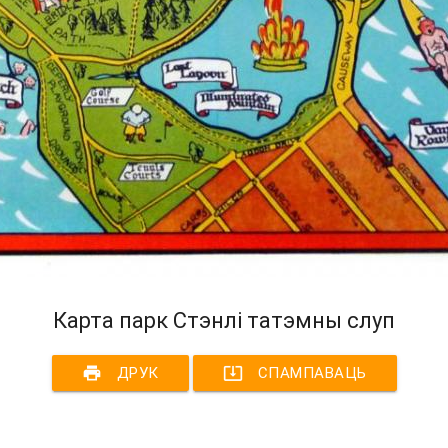
Карта парк Стэнлі татэмны слуп
print
system_update_alt
ДРУК
СПАМПАВАЦЬ