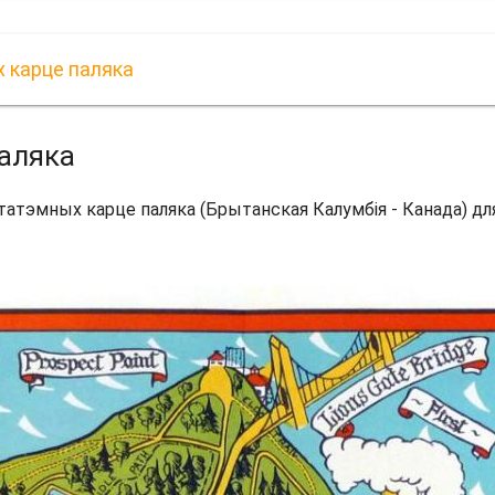
х карце паляка
паляка
 татэмных карце паляка (Брытанская Калумбія - Канада) дл