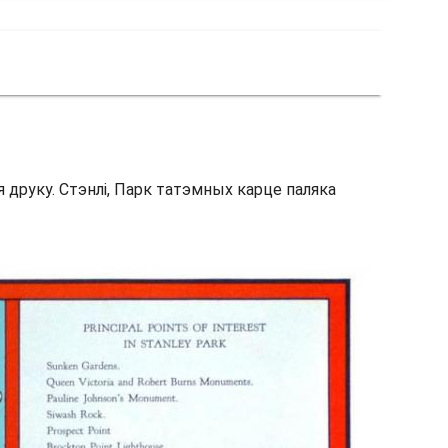
я друку. Стэнлі, Парк татэмных карце паляка