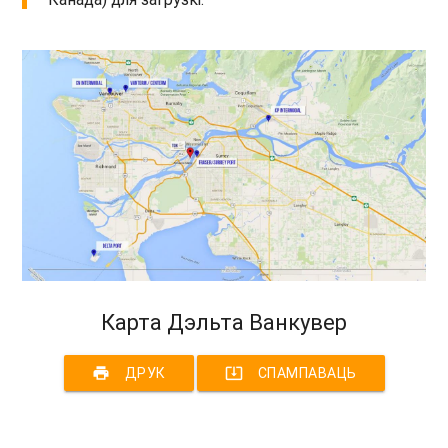
Карта Дэльта Ванкувер
print
system_update_alt
ДРУК
СПАМПАВАЦЬ