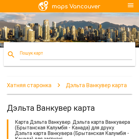
menu
search
Пошук карт
Хатняя старонка
Дэльта Ванкувер карта
Дэльта Ванкувер карта
Карта Дэльта Ванкувер. Дэльта карта Ванкувера
(Брытанская Калумбія - Канада) для друку.
Дэльта карта Ванкувера (Брытанская Калумбія -
Канада) для загрузкі.