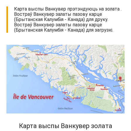
Карта выспы Ванкувер прэтэндуюць на золата .
Востраў Ванкувер залаты пазову карце
(Брытанская Калумбія - Канада) для друку.
Востраў Ванкувер залаты пазову карце
(Брытанская Калумбія - Канада) для загрузкі.
Карта выспы Ванкувер золата