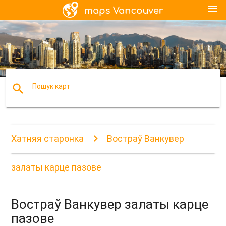
menu
search
Пошук карт
Хатняя старонка
Востраў Ванкувер
залаты карце пазове
Востраў Ванкувер залаты карце
пазове