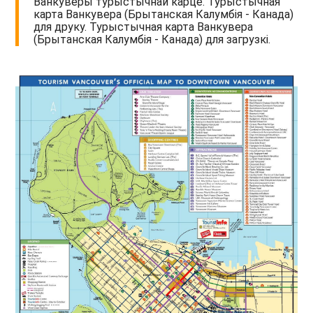
Ванкуверы турыстычнай карце. Турыстычная
карта Ванкувера (Брытанская Калумбія - Канада)
для друку. Турыстычная карта Ванкувера
(Брытанская Калумбія - Канада) для загрузкі.