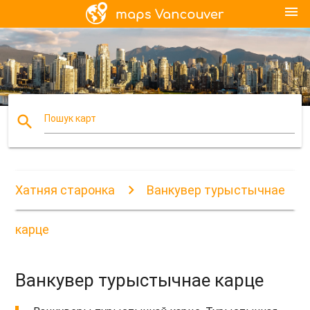
menu
search
Пошук карт
Хатняя старонка
Ванкувер турыстычнае
карце
Ванкувер турыстычнае карце