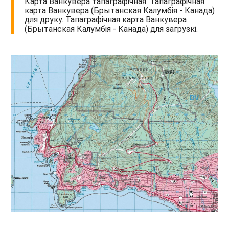
Карта Ванкувера тапаграфічная. Тапаграфічная
карта Ванкувера (Брытанская Калумбія - Канада)
для друку. Тапаграфічная карта Ванкувера
(Брытанская Калумбія - Канада) для загрузкі.