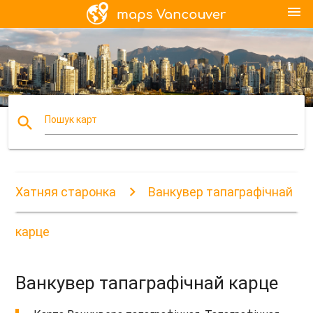
menu
search
Пошук карт
Хатняя старонка
Ванкувер тапаграфічнай
карце
Ванкувер тапаграфічнай карце