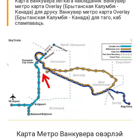
Карта Ванкувера лёгкага накладання. Ванкувер
метро карта Overlay (Брытанская Калумбія -
Канада) для друку. Ванкувер метро карта Overlay
(Брытанская Калумбія - Канада) для таго, каб
спампаваць.
Карта Метро Ванкувера овэрлэй