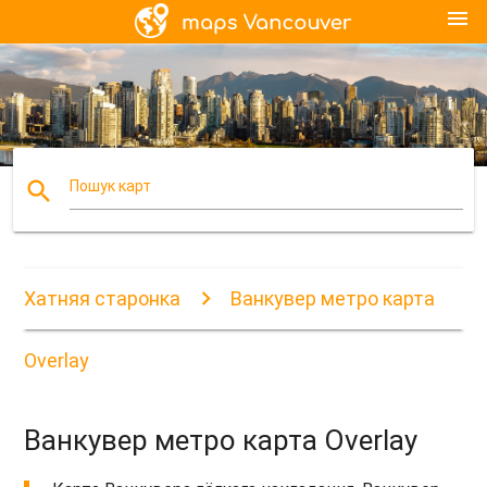
menu
search
Пошук карт
Хатняя старонка
Ванкувер метро карта
Overlay
Ванкувер метро карта Overlay