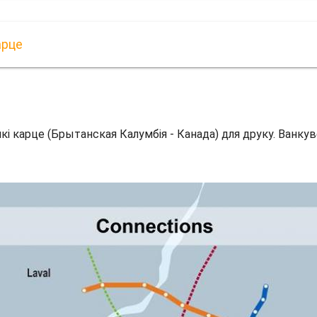
арце
і карце (Брытанская Калумбія - Канада) для друку. Ванку