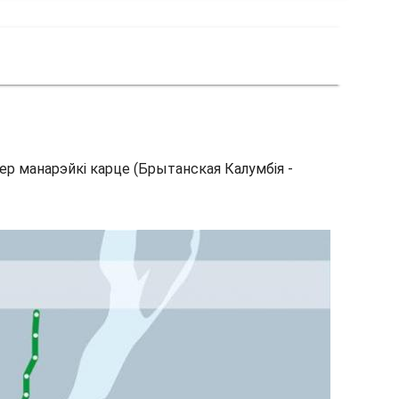
вер манарэйкі карце (Брытанская Калумбія -