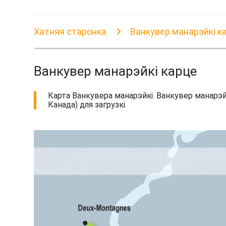
Хатняя старонка
Ванкувер манарэйкі к
Ванкувер манарэйкі карце
Карта Ванкувера манарэйкі. Ванкувер манарэйк
Канада) для загрузкі.