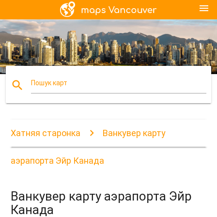
menu
search
Пошук карт
Хатняя старонка
Ванкувер карту
аэрапорта Эйр Канада
Ванкувер карту аэрапорта Эйр
Канада