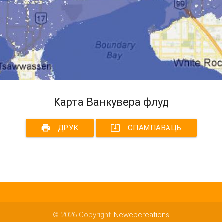
Карта Ванкувера флуд
print
system_update_alt
ДРУК
СПАМПАВАЦЬ
© 2026 Copyright:
Newebcreations