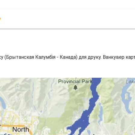
у
у (Брытанская Калумбія - Канада) для друку. Ванкувер кар