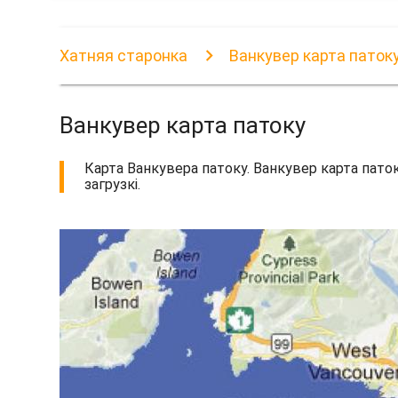
Хатняя старонка
Ванкувер карта паток
Ванкувер карта патоку
Карта Ванкувера патоку. Ванкувер карта паток
загрузкі.