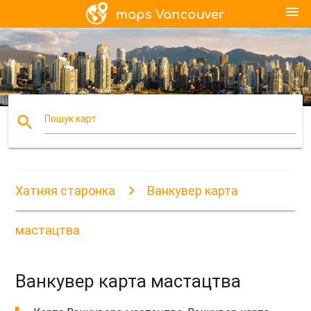
menu
search
Пошук карт
Хатняя старонка
Ванкувер карта
мастацтва
Ванкувер карта мастацтва