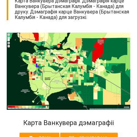
Карта Ванкувера дэмаграфіі. Дэмаграфія карце
Ванкувера (Брытанская Калумбія - Канада) для
друку. Дэмаграфія карце Ванкувера (Брытанская
Калумбія - Канада) для загрузкі.
Карта Ванкувера дэмаграфіі