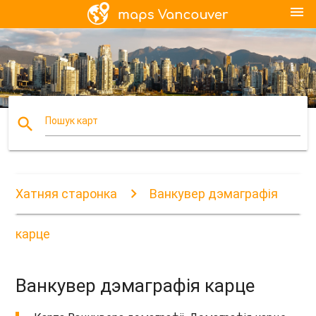
menu
search
Пошук карт
Хатняя старонка
Ванкувер дэмаграфія
карце
Ванкувер дэмаграфія карце